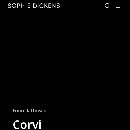
Menu
Skip
to
search
Close
main
Menu
content
Fuori dal bosco
Corvi