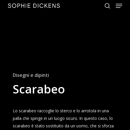
Menu
Skip
to
search
Close
main
Menu
content
Disegni e dipinti
Scarabeo
Lo scarabeo raccoglie lo sterco e lo arrotola in una
palla che spinge in un luogo sicuro. In questo caso, lo
scarabeo è stato sostituito da un uomo, che si sforza