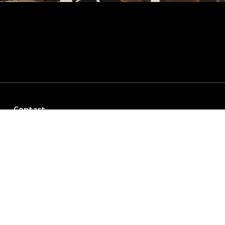
Contact
sophiedickenssculpture@gmail.com
Connect
Instagram
FaceBook
Email